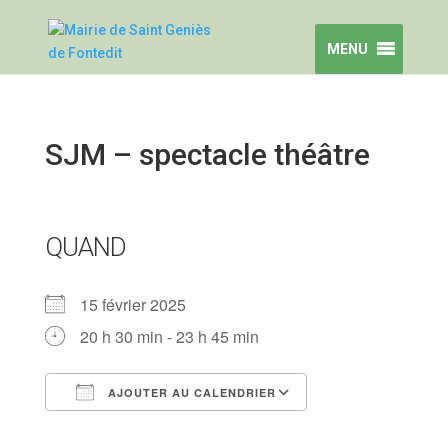
MENU
SJM – spectacle théâtre
QUAND
15 février 2025
20 h 30 min - 23 h 45 min
AJOUTER AU CALENDRIER
Télécharger ICS
Calendrier Google
iCalendar
Office 365
Outlook Live