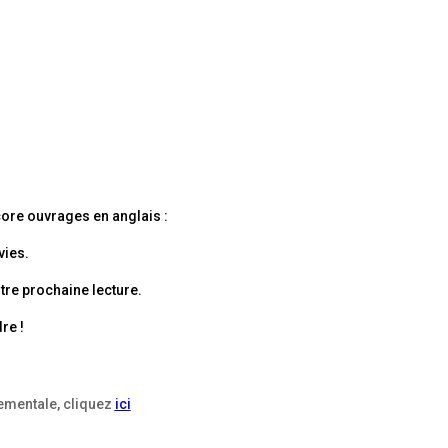
core ouvrages en anglais
:
vies.
tre prochaine lecture.
re !
tementale, cliquez
ici