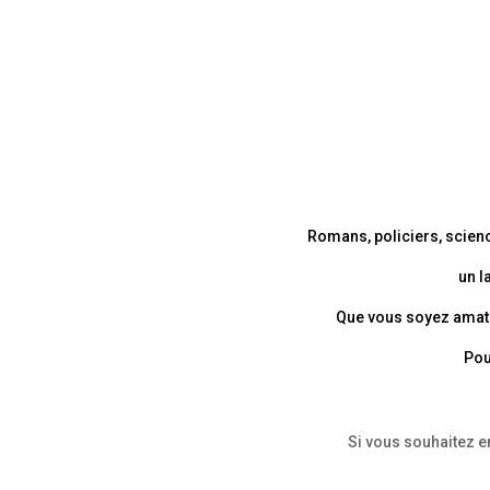
Romans, policiers, scienc
un l
Que vous soyez amateu
Pou
Si vous souhaitez e