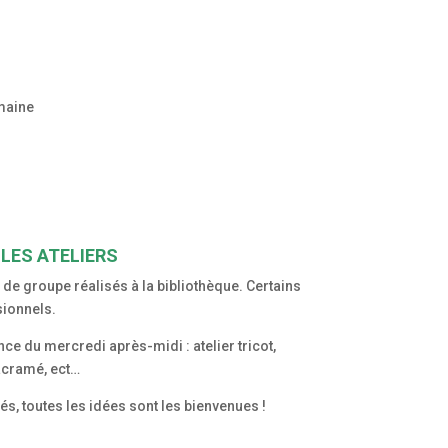
maine
LES ATELIERS
s de groupe réalisés à la bibliothèque. Certains
sionnels.
nce du mercredi après-midi : atelier tricot,
acramé, ect…
és, toutes les idées sont les bienvenues !