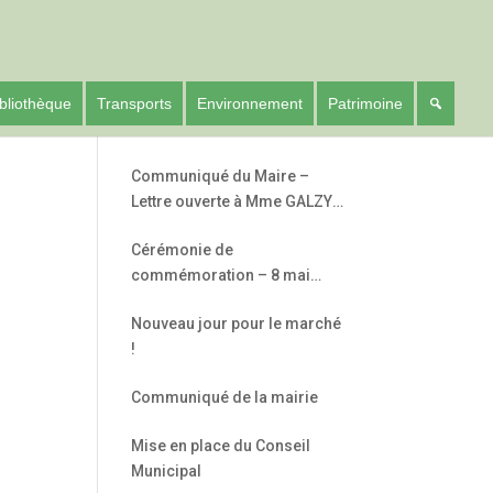
bliothèque
Transports
Environnement
Patrimoine
Communiqué du Maire –
Lettre ouverte à Mme GALZY
– Députée de l’Hérault –
Cérémonie de
5ème circonscription
commémoration – 8 mai
1945
Nouveau jour pour le marché
!
Communiqué de la mairie
Mise en place du Conseil
Office 365
Outlook Live
Municipal