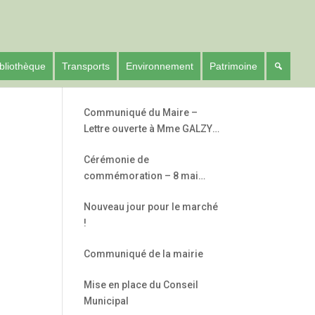
bliothèque
Transports
Environnement
Patrimoine
Communiqué du Maire –
Lettre ouverte à Mme GALZY
– Députée de l’Hérault –
Cérémonie de
5ème circonscription
commémoration – 8 mai
1945
Nouveau jour pour le marché
!
Communiqué de la mairie
Mise en place du Conseil
Municipal