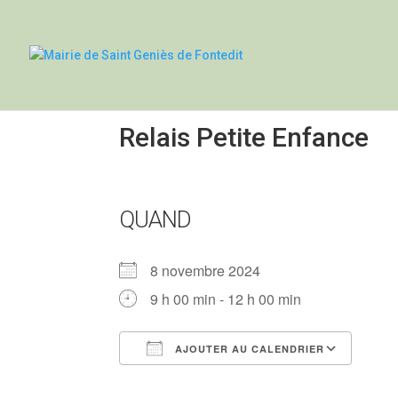
Relais Petite Enfance
QUAND
8 novembre 2024
9 h 00 min - 12 h 00 min
AJOUTER AU CALENDRIER
Télécharger ICS
Calendrier Google
iCalendar
Office 365
Outlook Liv