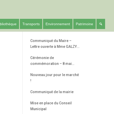
bliothèque
Transports
Environnement
Patrimoine
Communiqué du Maire –
Lettre ouverte à Mme GALZY
– Députée de l’Hérault –
Cérémonie de
5ème circonscription
commémoration – 8 mai
1945
Nouveau jour pour le marché
!
Communiqué de la mairie
Mise en place du Conseil
Office 365
Outlook Live
Municipal