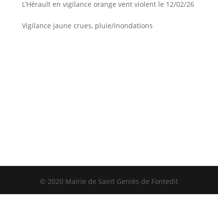
L’Hérault en vigilance orange vent violent le 12/02/26
Vigilance jaune crues, pluie/inondations
© 2020 Mairie de Saint Geniès de Fontedit