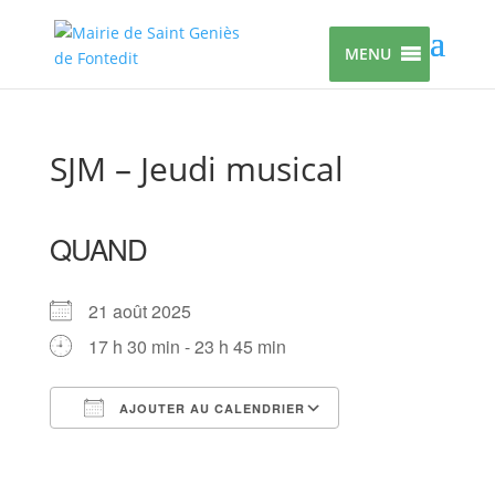
MENU
SJM – Jeudi musical
QUAND
21 août 2025
17 h 30 min - 23 h 45 min
AJOUTER AU CALENDRIER
Télécharger ICS
Calendrier Google
iCalendar
Office 365
Outlook Live