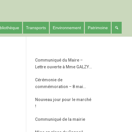
bliothèque
Transports
Environnement
Patrimoine
Communiqué du Maire –
Lettre ouverte à Mme GALZY
– Députée de l’Hérault –
Cérémonie de
5ème circonscription
commémoration – 8 mai
1945
Nouveau jour pour le marché
!
Communiqué de la mairie